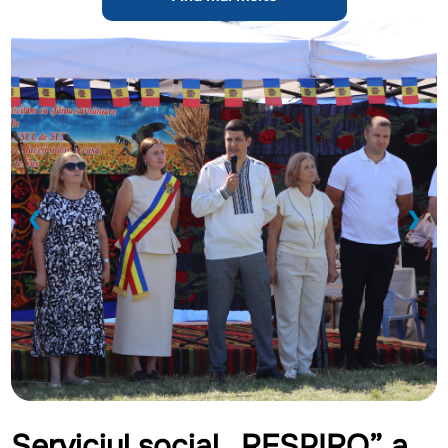
❮
❯
Serviciul social „RESPIRO” a