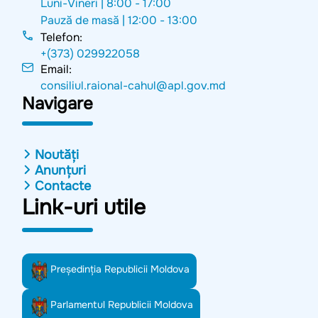
Luni-Vineri |
8:00 - 17:00
Pauză de masă |
12:00 - 13:00
Telefon:
+(373) 029922058
Email:
consiliul.raional-cahul@apl.gov.md
Navigare
Noutăți
Anunțuri
Contacte
Link-uri utile
Preşedinţia Republicii Moldova
Parlamentul Republicii Moldova