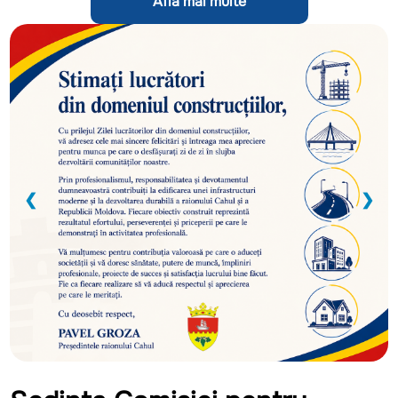
Află mai multe
❮
❯