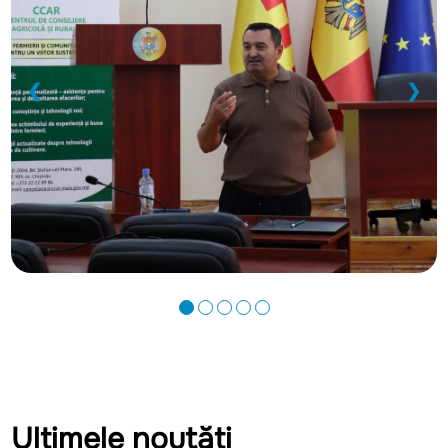
❮
❯
Ultimele noutăți