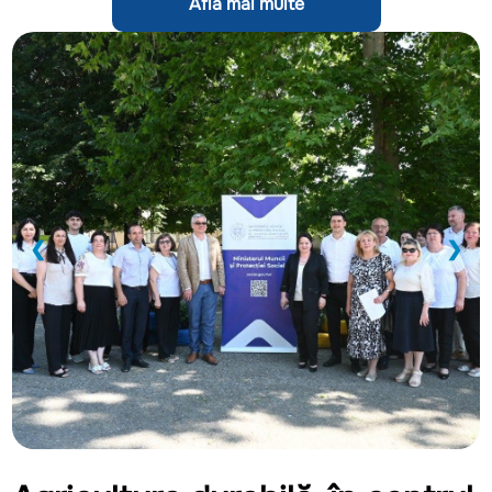
Află mai multe
❮
❯