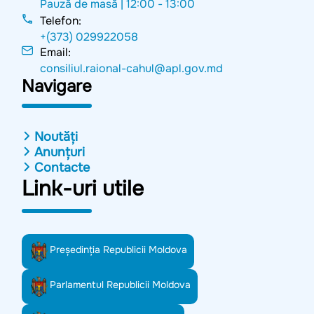
Pauză de masă |
12:00 - 13:00
Telefon:
+(373) 029922058
Email:
consiliul.raional-cahul@apl.gov.md
Navigare
Noutăți
Anunțuri
Contacte
Link-uri utile
Preşedinţia Republicii Moldova
Parlamentul Republicii Moldova