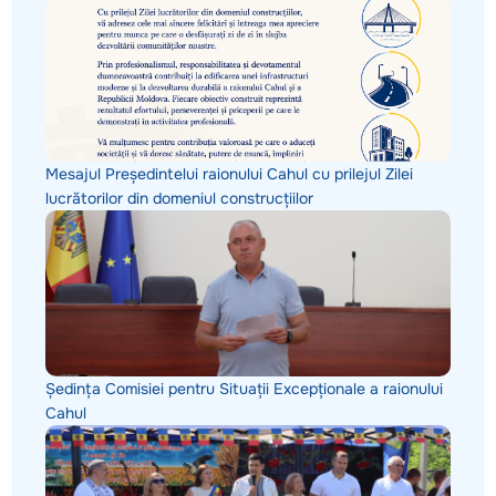
Mesajul Președintelui raionului Cahul cu prilejul Zilei
lucrătorilor din domeniul construcțiilor
Ședința Comisiei pentru Situații Excepționale a raionului
Cahul