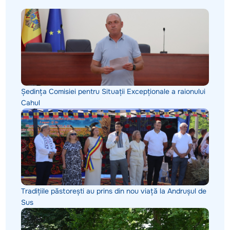
Ședința Comisiei pentru Situații Excepționale a raionului
Cahul
Tradițiile păstorești au prins din nou viață la Andrușul de
Sus