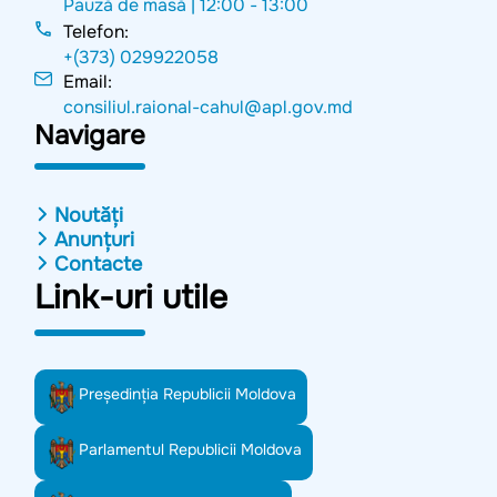
Pauză de masă |
12:00 - 13:00
Telefon:
+(373) 029922058
Email:
consiliul.raional-cahul@apl.gov.md
Navigare
Noutăți
Anunțuri
Contacte
Link-uri utile
Preşedinţia Republicii Moldova
Parlamentul Republicii Moldova