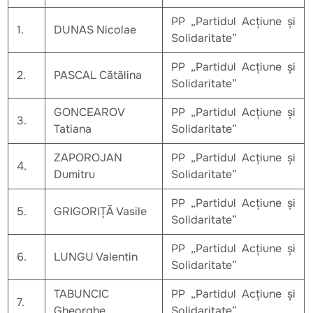
PP „Partidul Acțiune și
1.
DUNAS Nicolae
Solidaritate”
PP „Partidul Acțiune și
2.
PASCAL Cătălina
Solidaritate”
GONCEAROV
PP „Partidul Acțiune și
3.
Tatiana
Solidaritate”
ZAPOROJAN
PP „Partidul Acțiune și
4.
Dumitru
Solidaritate”
PP „Partidul Acțiune și
5.
GRIGORIȚĂ Vasile
Solidaritate”
PP „Partidul Acțiune și
6.
LUNGU Valentin
Solidaritate”
TABUNCIC
PP „Partidul Acțiune și
7.
Gheorghe
Solidaritate”