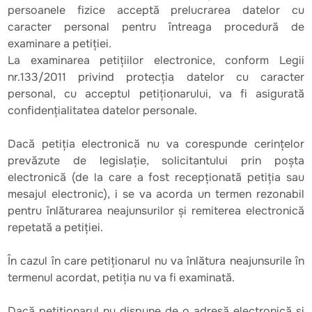
persoanele fizice acceptă prelucrarea datelor cu
caracter personal pentru întreaga procedură de
examinare a petiției.
La examinarea petițiilor electronice, conform Legii
nr.133/2011 privind protecția datelor cu caracter
personal, cu acceptul petiționarului, va fi asigurată
confidențialitatea datelor personale.
Dacă petiția electronică nu va corespunde cerințelor
prevăzute de legislație, solicitantului prin poșta
electronică (de la care a fost recepționată petiția sau
mesajul electronic), i se va acorda un termen rezonabil
pentru înlăturarea neajunsurilor și remiterea electronică
repetată a petiției.
În cazul în care petiționarul nu va înlătura neajunsurile în
termenul acordat, petiția nu va fi examinată.
Dacă petiționarul nu dispune de o adresă electronică și