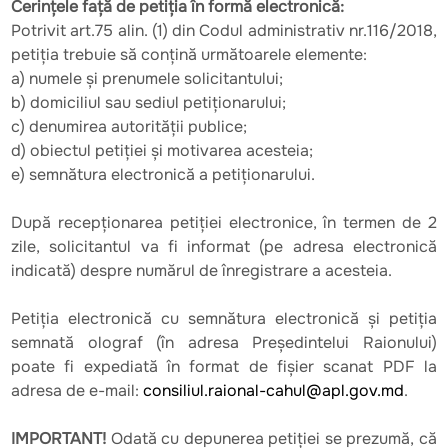
Cerințele față de petiția în formă electronică:
Potrivit art.75 alin. (1) din Codul administrativ nr.116/2018,
petiția trebuie să conțină următoarele elemente:
a) numele şi prenumele solicitantului;
b) domiciliul sau sediul petiționarului;
c) denumirea autorității publice;
d) obiectul petiției şi motivarea acesteia;
e) semnătura electronică a petiționarului.
După recepționarea petiției electronice, în termen de 2
zile, solicitantul va fi informat (pe adresa electronică
indicată) despre numărul de înregistrare a acesteia.
Petiția electronică cu semnătura electronică și petiția
semnată olograf (în adresa Președintelui Raionului)
poate fi expediată în format de fișier scanat PDF la
adresa de e-mail:
consiliul.raional-cahul@apl.gov.md
.
IMPORTANT!
Odată cu depunerea petiției se prezumă, că