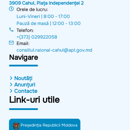
3909 Cahul, Piața Independenței 2
Orele de lucru:
Luni-Vineri |
8:00 - 17:00
Pauză de masă |
12:00 - 13:00
Telefon:
+(373) 029922058
Email:
consiliul.raional-cahul@apl.gov.md
Navigare
Noutăți
Anunțuri
Contacte
Link-uri utile
Preşedinţia Republicii Moldova