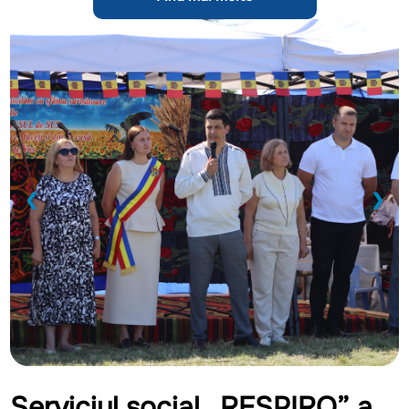
❮
❯
Serviciul social „RESPIRO” a