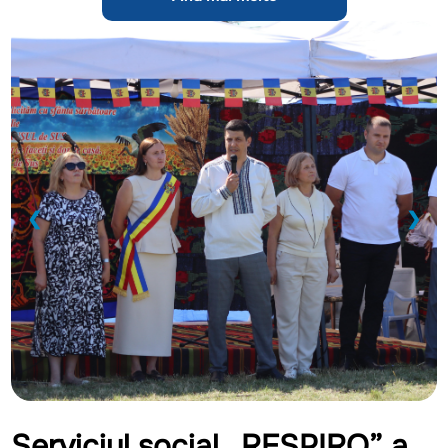
❮
❯
Serviciul social „RESPIRO” a