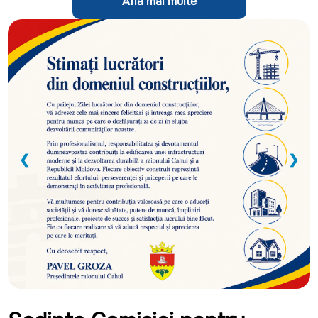
Află mai multe
❮
❯