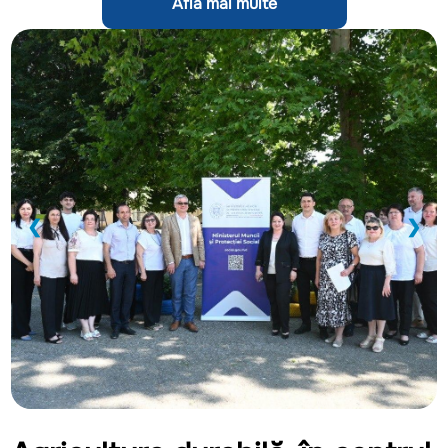
Află mai multe
❮
❯