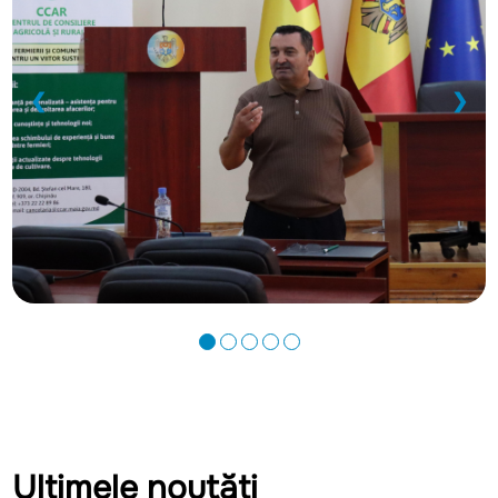
❮
❯
Ultimele noutăți