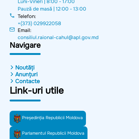
Luni-Vineri |
8:00 - 17:00
Pauză de masă |
12:00 - 13:00
Telefon:
+(373) 029922058
Email:
consiliul.raional-cahul@apl.gov.md
Navigare
Noutăți
Anunțuri
Contacte
Link-uri utile
Preşedinţia Republicii Moldova
Parlamentul Republicii Moldova