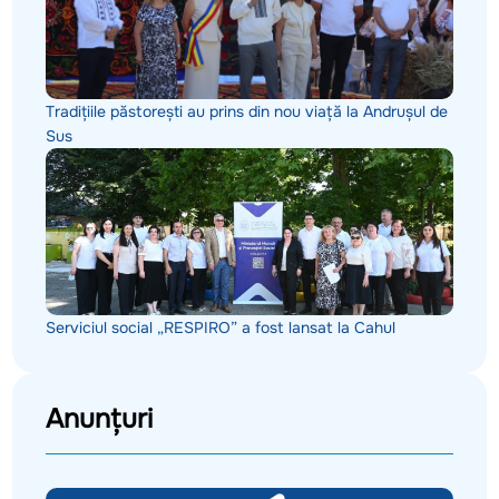
Tradițiile păstorești au prins din nou viață la Andrușul de
Sus
Serviciul social „RESPIRO” a fost lansat la Cahul
Anunțuri