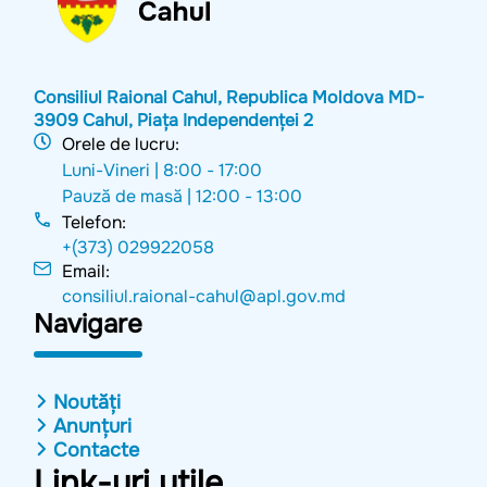
Consiliul Raional Cahul, Republica Moldova MD-
3909 Cahul, Piața Independenței 2
Orele de lucru:
Luni-Vineri |
8:00 - 17:00
Pauză de masă |
12:00 - 13:00
Telefon:
+(373) 029922058
Email:
consiliul.raional-cahul@apl.gov.md
Navigare
Noutăți
Anunțuri
Contacte
Link-uri utile