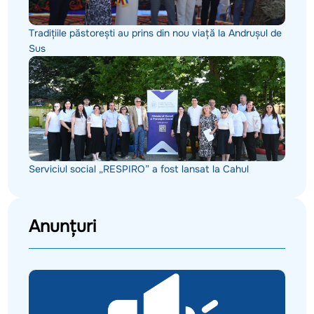
Tradițiile păstorești au prins din nou viață la Andrușul de
Sus
Serviciul social „RESPIRO” a fost lansat la Cahul
Anunțuri