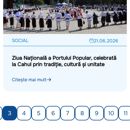
SOCIAL
21.06.2026
Ziua Națională a Portului Popular, celebrată
la Cahul prin tradiție, cultură și unitate
Citește mai mult
3
4
5
6
7
8
9
10
11