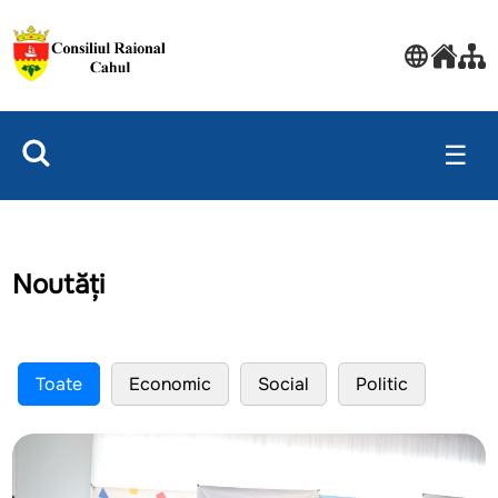
☰
Noutăți
Toate
Economic
Social
Politic