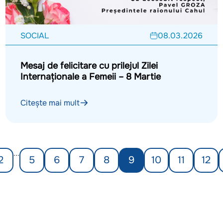
SOCIAL
08.03.2026
Mesaj de felicitare cu prilejul Zilei
Internaționale a Femeii – 8 Martie
Citește mai mult
...
2
5
6
7
8
9
10
11
12