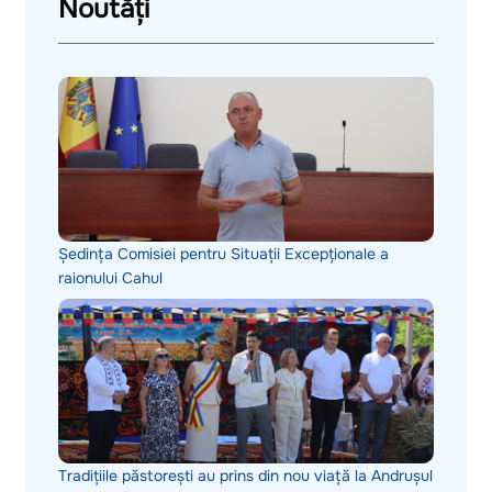
Noutăți
Ședința Comisiei pentru Situații Excepționale a
raionului Cahul
Tradițiile păstorești au prins din nou viață la Andrușul