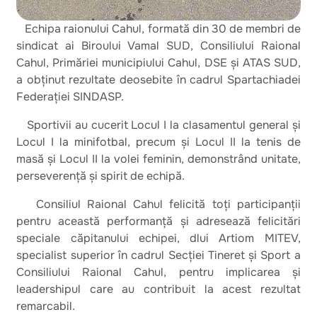
Echipa raionului Cahul, formată din 30 de membri de
sindicat ai Biroului Vamal SUD, Consiliului Raional
Cahul, Primăriei municipiului Cahul, DSE și ATAS SUD,
a obținut rezultate deosebite în cadrul Spartachiadei
Federației SINDASP.
Sportivii au cucerit Locul I la clasamentul general și
Locul I la minifotbal, precum și Locul II la tenis de
masă și Locul II la volei feminin, demonstrând unitate,
perseverență și spirit de echipă.
Consiliul Raional Cahul felicită toți participanții
pentru această performanță și adresează felicitări
speciale căpitanului echipei, dlui Artiom MITEV,
specialist superior în cadrul Secției Tineret și Sport a
Consiliului Raional Cahul, pentru implicarea și
leadershipul care au contribuit la acest rezultat
remarcabil.