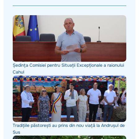
Ședința Comisiei pentru Situații Excepționale a raionului
Cahul
Tradițiile păstorești au prins din nou viață la Andrușul de
Sus