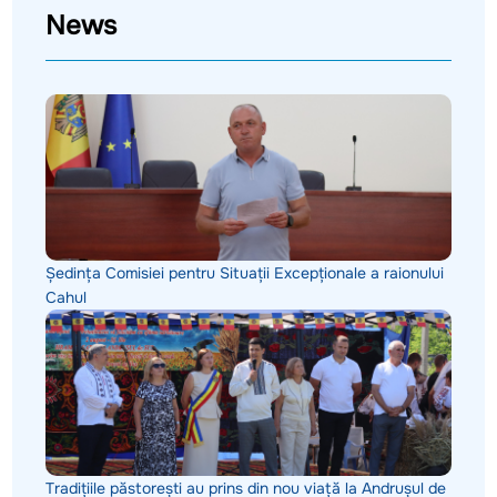
News
Ședința Comisiei pentru Situații Excepționale a raionului
Cahul
Tradițiile păstorești au prins din nou viață la Andrușul de