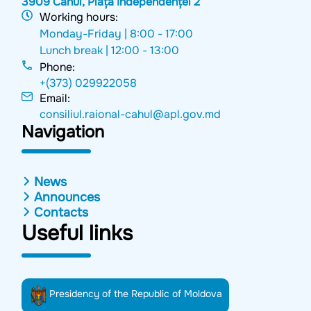
3909 Cahul, Piața Independenței 2
Working hours:
Monday-Friday |
8:00 - 17:00
Lunch break |
12:00 - 13:00
Phone:
+(373) 029922058
Email:
consiliul.raional-cahul@apl.gov.md
Navigation
News
Announces
Contacts
Useful links
Presidency of the Republic of Moldova