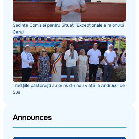
Ședința Comisiei pentru Situații Excepționale a raionului
Cahul
Tradițiile păstorești au prins din nou viață la Andrușul de
Sus
Announces