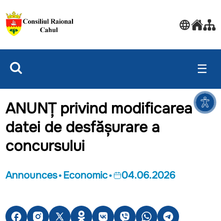
☰
ANUNȚ privind modificarea
datei de desfășurare а
соncursului
Announces
Economic
04.06.2026