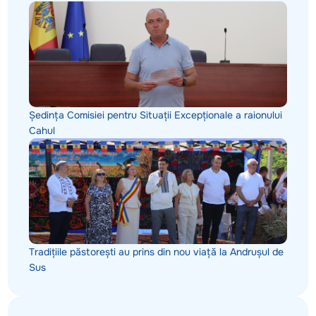
Ședința Comisiei pentru Situații Excepționale a raionului
Cahul
Tradițiile păstorești au prins din nou viață la Andrușul de
Sus