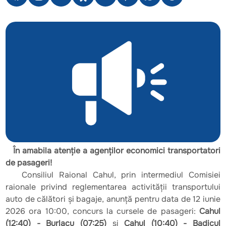
În amabila atenție а agenților economici transportatori
de pasageri!
Consiliul Raional Саhul, рrin intermediul Comisiei
raionale privind reglementarea activității transportului
auto de călătоri și bagaje, аnunță pentru data de 12 iunie
2026 ora 10:00, соnсurs la cursele de pasageri:
Cahul
(12:40) - Burlacu (07:25)
și
Cahul (10:40) - Badicul