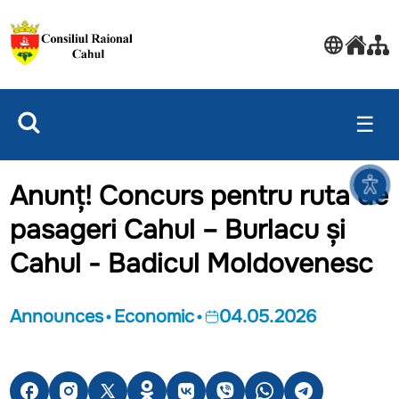
☰
Anunț! Concurs pentru ruta de
pasageri Cahul – Burlacu și
Cahul - Badicul Moldovenesc
Announces
Economic
04.05.2026