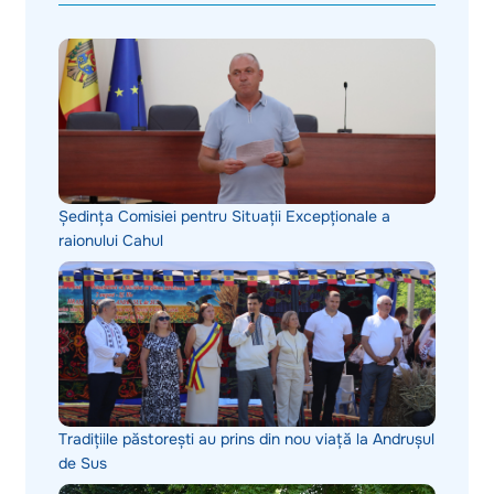
Ședința Comisiei pentru Situații Excepționale a
raionului Cahul
Tradițiile păstorești au prins din nou viață la Andrușul
de Sus