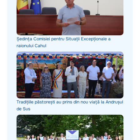
Ședința Comisiei pentru Situații Excepționale a
raionului Cahul
Tradițiile păstorești au prins din nou viață la Andrușul
de Sus