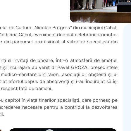
tului de Cultură „Nicolae Botgros” din municipiul Cahul,
Medicină Cahul, eveniment dedicat celebrării promoției
 din parcursul profesional al viitorilor specialiști din
ți și invitați de onoare, într-o atmosferă de emoție,
re și încurajare au venit dl Pavel GROZA, președintele
or medico-sanitare din raion, asociațiilor obștești și ai
iat efortul depus de absolvenți și i-au încurajat să își
i respect față de oameni.
capitol în viața tinerilor specialiști, care pornesc pe
 încrederea necesare pentru a contribui la dezvoltarea
i.