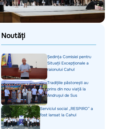
Noutăți
Ședința Comisiei pentru
Situații Excepționale a
raionului Cahul
Tradițiile păstorești au
prins din nou viață la
Andrușul de Sus
Serviciul social „RESPIRO” a
fost lansat la Cahul