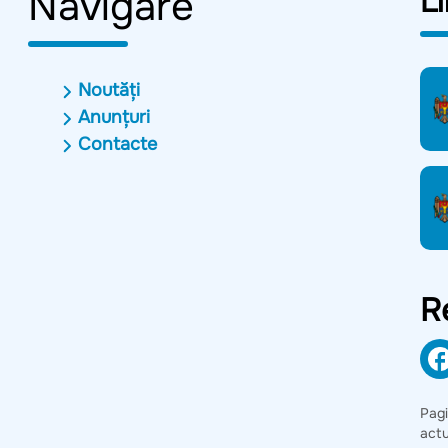
Navigare
Li
Noutăți
Anunțuri
Contacte
R
Pag
act