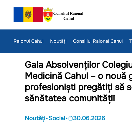
Raionul Cahul
Noutăți
Consiliul Raional Cahul
T
Gala Absolvenților Colegiu
Medicină Cahul – o nouă 
profesioniști pregătiți să
sănătatea comunității
Noutăți
Social
30.06.2026