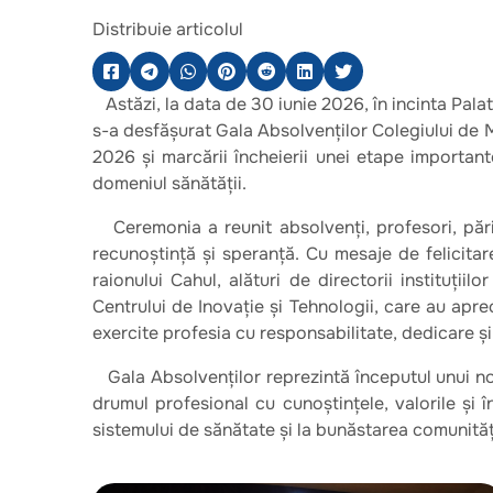
Distribuie articolul
Astăzi, la data de 30 iunie 2026, în incinta Pala
s-a desfășurat Gala Absolvenților Colegiului de 
2026 și marcării încheierii unei etape importante
domeniul sănătății.
Ceremonia a reunit absolvenți, profesori, părin
recunoștință și speranță. Cu mesaje de felicita
raionului Cahul, alături de directorii instituțiil
Centrului de Inovație și Tehnologii, care au aprec
exercite profesia cu responsabilitate, dedicare ș
Gala Absolvenților reprezintă începutul unui nou 
drumul profesional cu cunoștințele, valorile și
sistemului de sănătate și la bunăstarea comunități