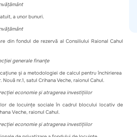
 învățământ
ratuit, a unor bunuri.
 învățământ
are din fondul de rezervă al Consiliului Raional Cahul
ecției generale finanțe
cațiune și a metodologiei de calcul pentru închirierea
. Nouă nr.1, satul Crihana Veche, raionul Cahul.
irecției economie și atragerea investițiilor
ilor de lосuințе sociale în cadrul blocului locativ de
rihаnа Vесhе, rаiоnul Саhul.
irecției economie și atragerea investițiilor
aionale de privatizare a fondului de locuințe.