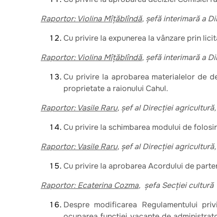
Raportor: Violina Mîțăblîndă
, șefă interimară a D
Cu privire la expunerea la vânzare prin licit
Raportor: Violina Mîțăblîndă
, șefă interimară a D
Cu privire la aprobarea materialelor de de
proprietate a raionului Cahul.
Raportor: Vasile Raru
, șef al Direcției agricultur
Cu privire la schimbarea modului de folosin
Raportor: Vasile Raru
, șef al Direcției agricultur
Cu privire la aprobarea Acordului de parte
Raportor: Ecaterina Cozma
, șefa Secției cultură
Despre modificarea Regulamentului priv
ocuparea funcției vacante de administrator