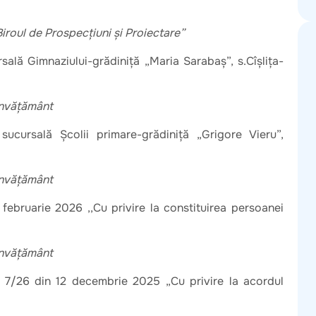
Biroul de Prospecţiuni şi Proiectare”
rsală Gimnaziului-grădiniță „Maria Sarabaș”, s.Cîșlița-
 învățământ
sucursală Școlii primare-grădiniță „Grigore Vieru”,
 învățământ
 februarie 2026 ,,Cu privire la constituirea persoanei
 învățământ
. 7/26 din 12 decembrie 2025 „Cu privire la acordul