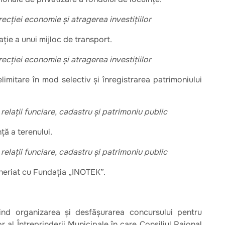
irecției economie și atragerea investițiilor
ație a unui mijloc de transport.
irecției economie și atragerea investițiilor
limitare în mod selectiv și înregistrarea patrimoniului
ă, relații funciare, cadastru și patrimoniu public
ță a terenului.
ă, relații funciare, cadastru și patrimoniu public
neriat cu Fundația „INOTEK”.
ind organizarea și desfășurarea concursului pentru
 al Întreprinderii Municipale în care Consiliul Raional