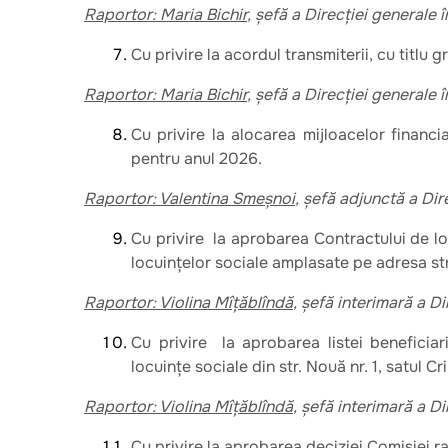
Raportor: Maria Bichir
, șefă a Direcției generale
Cu privire la acordul transmiterii, cu titlu g
Raportor: Maria Bichir
, șefă a Direcției generale
Cu privire la alocarea mijloacelor financi
pentru anul 2026.
Raportor: Valentina Smeșnoi
, șefă adjunctă a Dir
Cu privire la aprobarea Contractului de lo
locuințelor sociale amplasate pe adresa str
Raportor: Violina Mîțăblîndă
, șefă interimară a D
Cu privire la aprobarea listei beneficiar
lосuințе sociale din str. Nоuă nr. 1, satul С
Raportor: Violina Mîțăblîndă
, șefă interimară a D
Cu privire la aprobarea deciziei Comisiei r