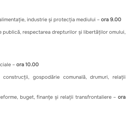
limentaţie, industrie şi protecţia mediului –
ora 9.00
publică, respectarea drepturilor şi libertăţilor omului,
ciale –
ora 10.00
 construcţii, gospodărie comunală, drumuri, relaţii
forme, buget, finanţe şi relaţii transfrontaliere –
ora