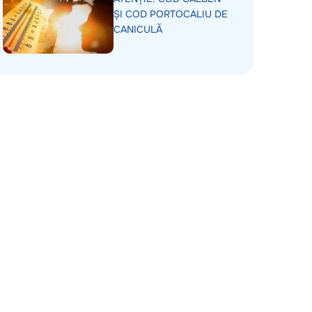
ȘI COD PORTOCALIU DE
CANICULĂ