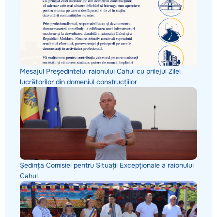
Mesajul Președintelui raionului Cahul cu prilejul Zilei
lucrătorilor din domeniul construcțiilor
Ședința Comisiei pentru Situații Excepționale a raionului
Cahul