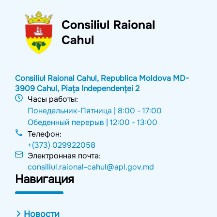
Consiliul Raional Cahul, Republica Moldova MD-
3909 Cahul, Piața Independenței 2
Часы работы:
Понедельник-Пятница |
8:00 - 17:00
Обеденный перерыв |
12:00 - 13:00
Телефон:
+(373) 029922058
Электронная почта:
consiliul.raional-cahul@apl.gov.md
Навигация
Новости