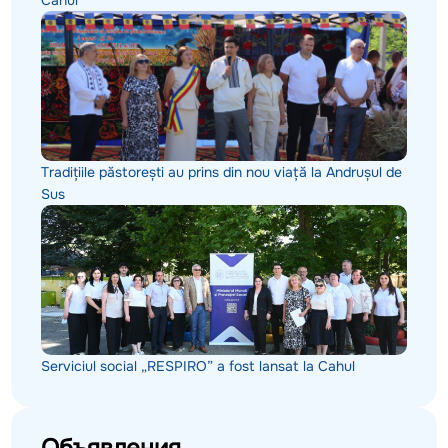
Cahul
Tradițiile păstorești au prins din nou viață la Andrușul de
Sus
Serviciul social „RESPIRO” a fost lansat la Cahul