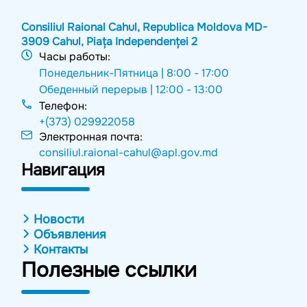
Consiliul Raional Cahul, Republica Moldova MD-
3909 Cahul, Piața Independenței 2
Часы работы:
Понедельник-Пятница |
8:00 - 17:00
Обеденный перерыв |
12:00 - 13:00
Телефон:
+(373) 029922058
Электронная почта:
consiliul.raional-cahul@apl.gov.md
Навигация
Новости
Объявления
Контакты
Полезные ссылки