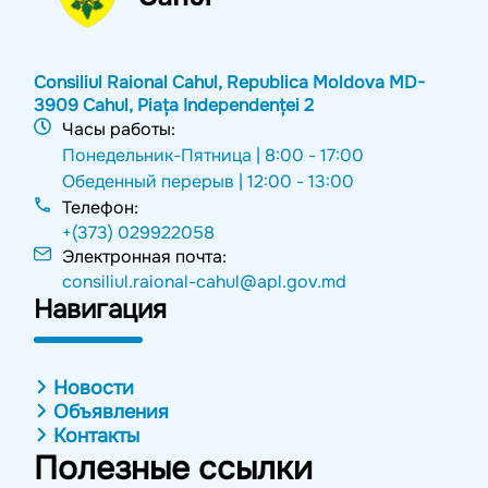
Consiliul Raional Cahul, Republica Moldova MD-
3909 Cahul, Piața Independenței 2
Часы работы:
Понедельник-Пятница |
8:00 - 17:00
Обеденный перерыв |
12:00 - 13:00
Телефон:
+(373) 029922058
Электронная почта:
consiliul.raional-cahul@apl.gov.md
Навигация
Новости
Объявления
Контакты
Полезные ссылки