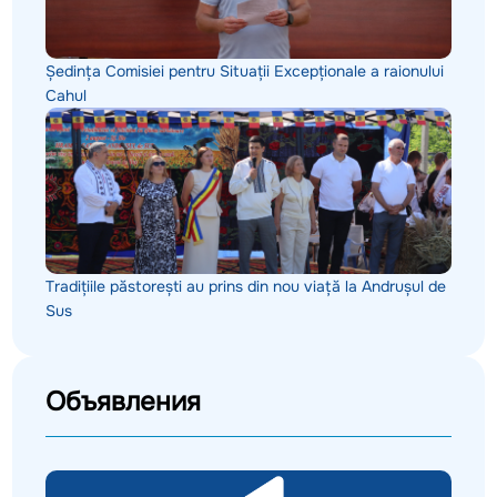
Ședința Comisiei pentru Situații Excepționale a raionului
Cahul
Tradițiile păstorești au prins din nou viață la Andrușul de
Sus
Объявления