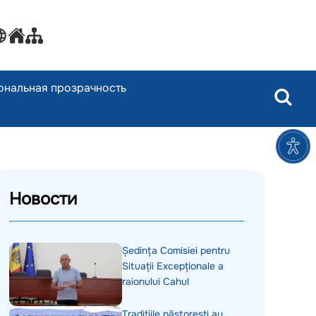
ональная прозрачность
Новости
Ședința Comisiei pentru
Situații Excepționale a
raionului Cahul
Tradițiile păstorești au