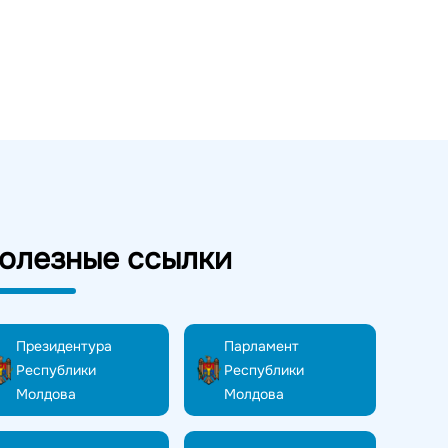
олезные ссылки
Президентура
Парламент
Республики
Республики
Молдова
Молдова