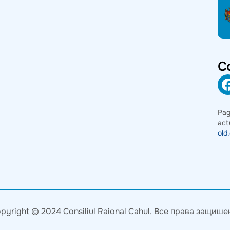
С
Pag
act
old
pyright © 2024 Consiliul Raional Cahul. Все права защише