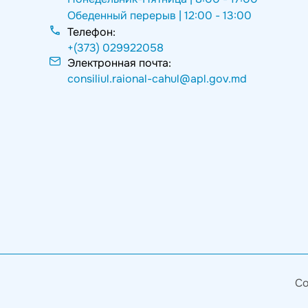
Обеденный перерыв |
12:00 - 13:00
Телефон:
+(373) 029922058
Электронная почта:
consiliul.raional-cahul@apl.gov.md
Co