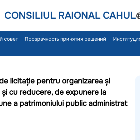
CONSILIUL RAIONAL CAHUL
й совет
Прозрачность принятия решений
Институци
de licitație pentru organizarea și
re și cu reducere, de expunere la
une a patrimoniului public administrat