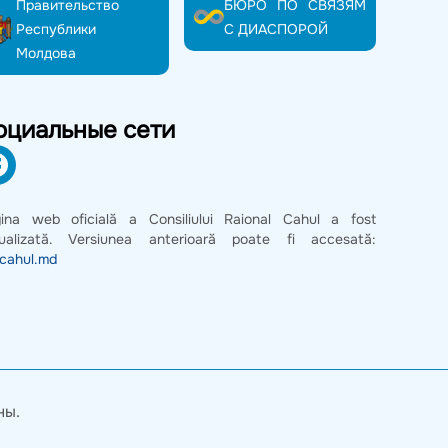
Правительство
БЮРО ПО СВЯЗЯМ
Республики
С ДИАСПОРОЙ
Молдова
оциальные сети
ina web oficială a Consiliului Raional Cahul a fost
ualizată. Versiunea anterioară poate fi accesată:
.cahul.md
ны.