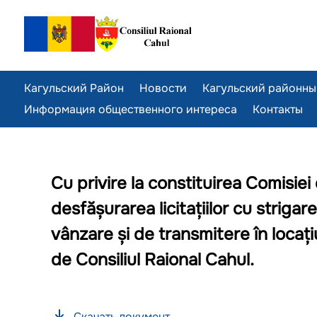
Кагульский Район
Новости
Кагульский районны
Информация общественного интереса
Контакты
Cu privire la constituirea Comisiei 
desfășurarea licitațiilor cu striga
vânzare și de transmitere în locați
de Consiliul Raional Cahul.
Скачать документ