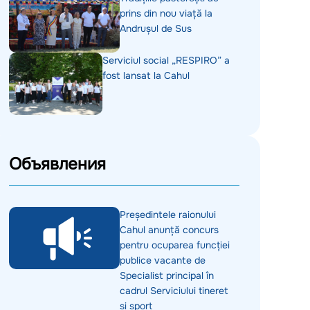
prins din nou viață la
Andrușul de Sus
Serviciul social „RESPIRO” a
fost lansat la Cahul
Объявления
Președintele raionului
Cahul anunță concurs
pentru ocuparea funcției
publice vacante de
Specialist principal în
cadrul Serviciului tineret
și sport