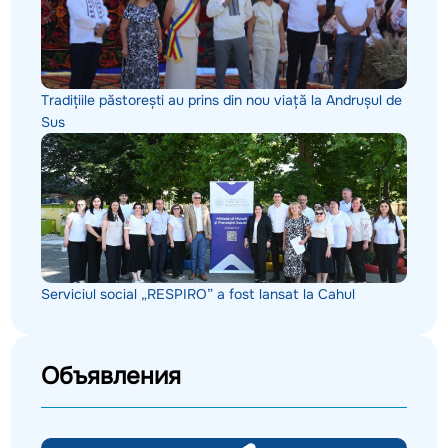
Tradițiile păstorești au prins din nou viață la Andrușul de
Sus
Serviciul social „RESPIRO” a fost lansat la Cahul
Объявления