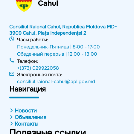
Consiliul Raional Cahul, Republica Moldova MD-
3909 Cahul, Piața Independenței 2
Часы работы:
Понедельник-Пятница |
8:00 - 17:00
Обеденный перерыв |
12:00 - 13:00
Телефон:
+(373) 029922058
Электронная почта:
consiliul.raional-cahul@apl.gov.md
Навигация
Новости
Объявления
Контакты
Полезные ссылки