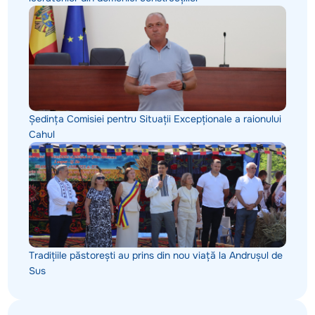
Ședința Comisiei pentru Situații Excepționale a raionului
Cahul
Tradițiile păstorești au prins din nou viață la Andrușul de
Sus