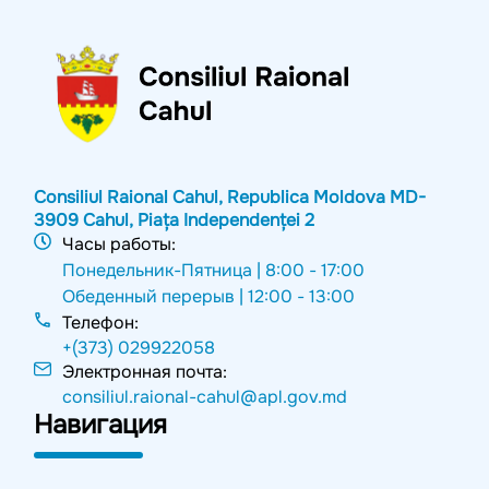
Consiliul Raional Cahul, Republica Moldova MD-
3909 Cahul, Piața Independenței 2
Часы работы:
Понедельник-Пятница |
8:00 - 17:00
Обеденный перерыв |
12:00 - 13:00
Телефон:
+(373) 029922058
Электронная почта:
consiliul.raional-cahul@apl.gov.md
Навигация