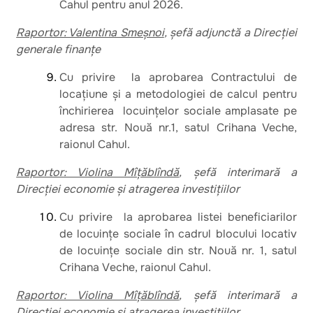
Cahul pentru anul 2026.
Raportor: Valentina Smeșnoi
, șefă adjunctă a Direcției
generale finanțe
Cu privire la aprobarea Contractului de
locațiune și a metodologiei de calcul pentru
închirierea locuințelor sociale amplasate pe
adresa str. Nouă nr.1, satul Crihana Veche,
raionul Cahul.
Raportor: Violina Mîțăblîndă
, șefă interimară a
Direcției economie și atragerea investițiilor
Cu privire la aprobarea listei beneficiarilor
de lосuințе sociale în cadrul blocului locativ
de lосuințе sociale din str. Nоuă nr. 1, satul
Сrihаnа Vесhе, rаiоnul Саhul.
Raportor: Violina Mîțăblîndă
, șefă interimară a
Direcției economie și atragerea investițiilor