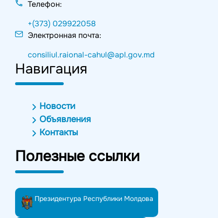
Телефон:
+(373) 029922058
Электронная почта:
consiliul.raional-cahul@apl.gov.md
Навигация
Новости
Объявления
Контакты
Полезные ссылки
Президентура Республики Молдова