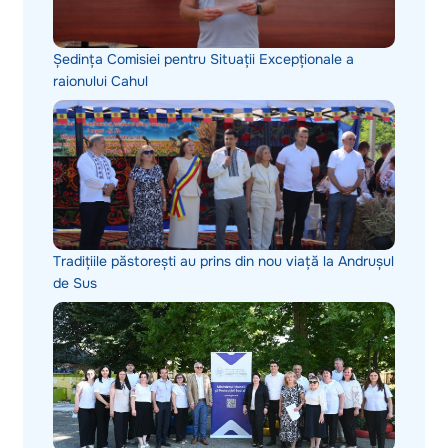
Ședința Comisiei pentru Situații Excepționale a
raionului Cahul
Tradițiile păstorești au prins din nou viață la Andrușul
de Sus