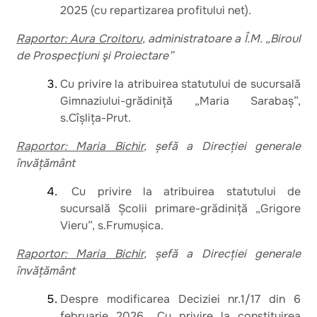
2025 (cu repartizarea profitului net).
Raportor: Aura Croitoru
, administratoare a Î.M. „Biroul
de Prospecţiuni şi Proiectare”
Cu privire la atribuirea statutului de sucursală
Gimnaziului-grădiniță „Maria Sarabaș”,
s.Cîșlița-Prut.
Raportor: Maria Bichir
, șefă a Direcției generale
învățământ
Cu privire la atribuirea statutului de
sucursală Școlii primare-grădiniță „Grigore
Vieru”, s.Frumușica.
Raportor: Maria Bichir
, șefă a Direcției generale
învățământ
Despre modificarea Deciziei nr.1/17 din 6
februarie 2026 ,,Cu privire la constituirea